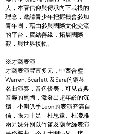
人，本著信仰與傳承向下栽根的
理念，邀請青少年把握機會參加
青年團，藉由參與國際文化交流
的平台，廣結善緣，拓展國際
觀，與世界接軌。
※才藝表演
才藝表演豐富多元，中西合璧。
Warren, Scarlett 及Sara的鋼琴
名曲演奏，音色優美，可見古典
音樂的熏陶，激發出超年齡的沉
穩。小喇叭手Leon的表演充滿自
信，張力十足。杜思遠、杜凌雅
兩兄妹分別以竹笛及葫蘆絲表演
民俗樂曲，令人大開眼界。接