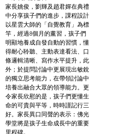
家長姚俊，劉輝及趙君嬋在典禮
中分享孩子們的進步，課程設計
以星雲大師的「自覺教育」為標
竿，經過8個月的薰習，孩子們
明顯地養成自發自動的習慣，懂
得耐心聆聽、主動表達看法、口
條邏輯清晰、寫作水平提升，此
外；於提問討論中更展現出敏銳
的獨立思考能力，在帶領討論中
培養出融合大眾的領導能力。更
令家長欣慰的是，孩子們更懂生
命的可貴與平等，時時謹記行三
好。家長異口同聲的表示：佛光
學堂將是孩子生命成長中的重要
里程碑。