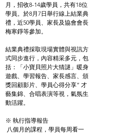
月，招收8-14歲學員，共有18位
學員。於8月7日舉行線上結業典
禮，近50學員、家長及協會會長
梅寒錚等參加。
結業典禮採取現場實體與視訊方
式同步進行，內容精采多元，包
括：「小寶貝照片大猜謎」暖身
遊戲、學習報告、家長感言、頒
獎回顧影片、學員心得分享” 才
藝集錦、合唱表演等視，氣氛生
動活躍。
※ 執行指導報告
 八個月的課程，學員每周看一