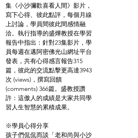
集《小沙彌歡喜看人間》影片，
寫下心得、彼此點評，每個月線
上討論，學員間彼此間感情融
洽。執行指導的盛燁教授在學習
報告中指出：針對23集影片，學
員每週在邁阿密佛光山網址平台
發表，共有心得感言報告315
篇，彼此的交流點擊更高達3943
次 (views)，撰寫回饋 
(comments) 366篇。盛教授讚
許：這傲人的成績是大家共同學
習人生智慧的累積成果。
※學員心得分享
孩子們侃侃而談「老和尚與小沙