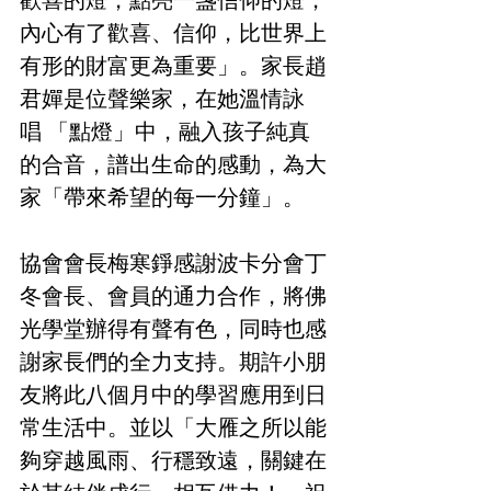
歡喜的燈，點亮一盞信仰的燈，
內心有了歡喜、信仰，比世界上
有形的財富更為重要」。家長趙
君嬋是位聲樂家，在她溫情詠
唱 「點燈」中，融入孩子純真
的合音，
譜出生命的感動
，為大
家「帶來希望的每一分鐘」。
協會會長梅寒錚感謝波卡分會丁
冬會長、會員的通力合作，將佛
光學堂辦得有聲有色，同時也感
謝家長們的全力支持。期許小朋
友將此八個月中的學習應用到日
常生活中。並以「大雁之所以能
夠穿越風雨、行穩致遠，關鍵在