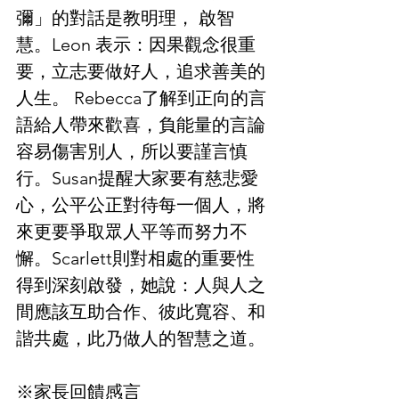
彌」的對話是教明理， 啟智
慧。Leon 表示：因果觀念很重
要，立志要做好人，追求善美的
人生。 Rebecca了解到正向的言
語給人帶來歡喜，負能量的言論
容易傷害別人，所以要謹言慎
行。Susan提醒大家要有慈悲愛
心，公平公正對待每一個人，將
來更要爭取眾人平等而努力不
懈。Scarlett則對相處的重要性
得到深刻啟發，她說：人與人之
間應該互助合作、彼此寬容、和
諧共處，此乃做人的智慧之道。
※家長回饋感言