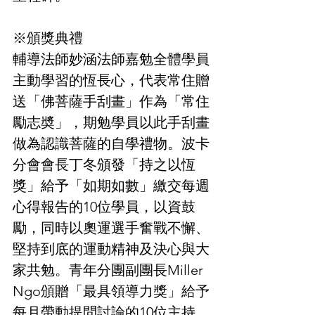
※頒獎典禮
輔導法師妙涵法師嘉勉全體學員
主動學習的恆長心，代表常住贈
送「佛菩薩手刮畫」作為「常住
勵志奬」，期勉學員以此手刮畫
做為認識菩薩的自學禮物。波卡
分會會長丁冬頒發「持之以恆
獎」給予「如期如數」繳交每週
心得報告的10位學員，以資鼓
勵，同時以奧運選手奮戰不懈、
堅持到底的運動精神及決心與大
家共勉。青年分團副團長Miller 
Ngo頒贈「最具領導力獎」給予
每月帶動提問討論的10位主持