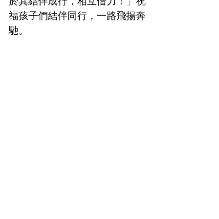
於其結伴成行，相互借力！」祝
福孩子們結伴同行，一路飛揚奔
馳。
佛光學堂結業典禮在熱情洋溢的
音樂 Kool & The Gang  
“Celebration” 中圓滿，祝福大
家「玩得開心」 (Have a good 
time)。會員佟麟表示：從家長
的反饋中，得知孩子們進步很
大，希望自己的孩子稍大些，也
能參加佛光學堂的課程。張重喻
讚嘆佛光學堂與時俱進，人文與
科技兼備，教育與娛樂並重，佛
學與生活實踐結合，孩子與家長