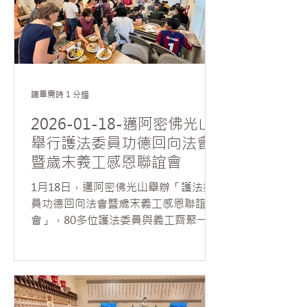
與會大眾介紹新成員，促進彼此認識與
交流。隨後，陳子龍以條理分明的方式
導讀〈判斷〉一文，系統梳理文章結構
與核心思想，從「判斷的意義」、「判
斷與情緒的關係」，以及「理性思維與
因緣觀」等面向，引導大眾深入思考。
讀畢需時 1 分鐘
他指出，星雲大師所談的判斷力，並非
倉促下結論或對人事貼上標籤，而是一
2026-01-18-邁阿密佛光山
種建立在冷靜觀察、理性分析與客觀思
舉行護法委員功德回向法會
維基礎上的智慧抉擇。透過正確的判
暨歲末義工感恩聯誼會
斷，能減少誤解與偏執，使決策更契合
現實因緣，進而化解人我衝突。 在討論
1月18日，邁阿密佛光山舉辦「護法委
環節中，話題延伸至佛教「無我」思想
員功德回向法會暨歲末義工感恩聯誼
的理解與實踐。17歲高中生 Sam 從概
會」，80多位護法委員與義工齊聚一
念層面分享，指出理解「無我」之前，
堂，共襄盛舉。 法會由住持如元法師主
須先釐清佛教語境中「我」的意涵。他
法，帶領大眾諷誦《八十八佛洪名寶
認為，「我」多指人們的主觀與感性判
懺》，在莊嚴清淨的氛圍中，與會大眾
斷，包括對五欲、自我價值及個人偏見
得此難得因緣虔誠禮拜諸佛，法會殊勝
的執著；「無我」則是一種趨向客觀、
溫馨，人人法喜充滿。 法會後，如元法