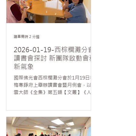
道的喜悅。各分會幹部亦分批協助包裝
與發送，共送出近1,200 份臘八粥，與
會員及社會各界人士廣結善緣，展現人
間佛教弘法利生、服務社會的精神。
讀畢需時 2 分鐘
2026-01-19-西棕櫚灘分會
讀書會探討 新團隊啟動會務
新氣象
國際佛光會西棕櫚灘分會於1月19日在
梅寒錚府上舉辦讀書會暨月例會，以星
雲大師《全集》第五類【文叢】《人間
萬事》第一冊〈判斷〉一文為主題，由
新任委員陳子龍擔任帶領人，吸引20多
位會員與佛光之友參與，其中包含高中
學生及本土人士，現場互動熱烈，討論
深入。 活動由分會會長席勒主持，並向