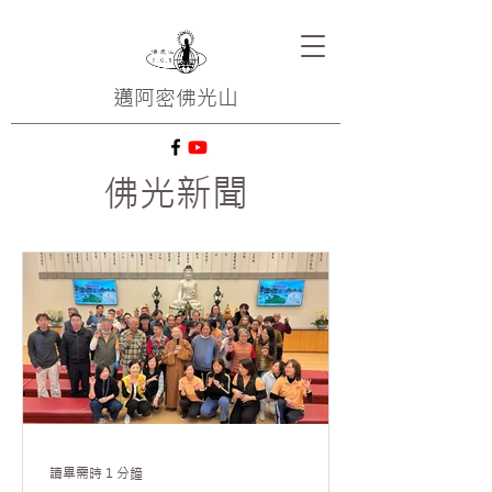
邁阿密
佛光山
佛光新聞
讀畢需時 1 分鐘