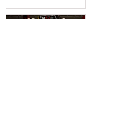
之眾」的力量，並勉勵大家依循人間佛
得煥然一新，以實際行動為節慶添上一
教的真善美，系統化地關懷會員。明年
份溫暖與喜氣。這次活動完全由青年團
適逢傳燈六十周年，
自行發起與規劃，展現了令人欣慰的自
主精神與責任感。 在活動現場，青年們
分工明確、配合無間，有的負責駕駛車
輛移位，有的清洗車身，有的專注於輪
胎細部，也有人負責使用水龍頭沖洗與
最後的擦乾。短短兩個週末，他們合作
完成了二十多部車輛的清潔工作。看著
一台台乾淨亮麗的車輛開出停車場，青
年們的臉上不只寫著成就感，更流露出
為團隊付出的喜悅。 前來共修的叔叔阿
姨們也以行動支持青年團，慷慨解囊捐
讀畢需時 2 分鐘
助善款，鼓勵青年們在團務發展的道路
2025-11-16 溫馨感恩月 邁
上持續努力，並期許他們走出去、多參
阿密佛光人走入社區慈悲關
與活動，廣結善緣。許多長輩也讚歎青
懷
年團能夠自力更生，願意用自己的雙手
為未來的活動籌措經費，展現成熟、積
感恩節將至，隨著節慶的暖意逐漸瀰