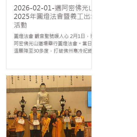
2026-02-01-邁阿密佛光山
2025年圓燈法會暨義工出坡
活動
圓燈法會 觀音聖號暖人心 2月1日，邁
阿密佛光山道場舉行圓燈法會。當日氣
溫驟降至30多度，打破佛州寒冷紀錄，
然近70位信眾無懼低溫，虔誠回寺參與
法會。覺嚴法師領眾諷誦《普門品》，
道場內響起聲聲觀音菩薩聖號，梵音繚
繞，溫暖人心。 法師於法會中讚歎大眾
發心護持，表示藉由佛菩薩的接心祈
福，圓滿今年光明燈的殊勝功德；並勉
勵大家學習觀世音菩薩的慈悲願力，於
日常處人處事中，修習內觀自在、外行
利他，做菩薩的化身。 下午，道場舉行
年終出坡活動，30多位義工在法師帶領
下，於佛前誦讀《藥師灌頂真言》，並