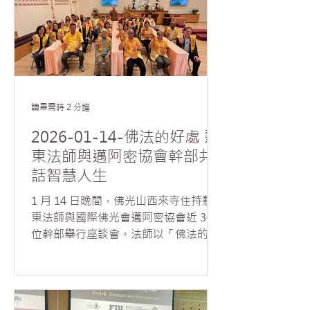
理性與覺察的觀察方式。 Sa
師開示護持道場、護持佛法與利益眾生
的深遠意義，並特別引用「只樹給孤獨
園」長者的典故，說明布施不僅是物質
的付出，更是成就因緣與功德的智慧實
踐。法師指出，佛光山道場是一個「萬
人施、萬人結、萬人修」的清淨道場，
讀畢需時 2 分鐘
仰賴大眾共同發心護持而成就。 如元法
師進一步勉勵大眾發願不退，持續將佛
2026-01-14-佛法的好處 慧
法弘揚至五大洲，讓人間佛教的光明普
東法師與邁阿密協會幹部共
照世界。 為感謝護法委員及義工長年來
話智慧人生
護持道場、無私奉獻，常住特別準備新
年禮物與大眾結緣，並以豐盛的素食午
1 月 14 日晚間，佛光山西來寺住持慧
餐款待義工，包括精美點心、素湯與素
東法師與國際佛光會邁阿密協會近 30
燒烤等，席間法喜交流，其樂融融，大
位幹部舉行座談會。法師以「佛法的好
家度過了一個充滿感恩與歡喜的美好一
處在哪裡」來引導大眾思惟如何運用佛
天。
法智慧，將世間煩惱轉化為修行與成長
的資糧。 慧東法師開示，世間一切煩惱
多源於內心的執著，唯有透過自省與修