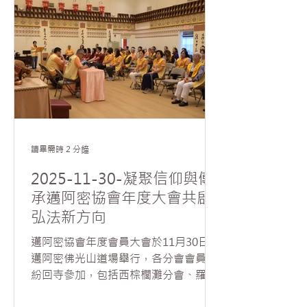
山住持如元法師擔任贈書代表，FIU國
與成就感；並透過新舊會員分工合作，
際與公共事務學院院長Shlomi Dinar、
在共事中培養默契與承擔精神
亞洲研究學程部主任曾金（Jin Zeng）
則代表佛羅里達國際大學接受贈書。慧
東法師亦於贈書典禮前舉辦英文佛學講
座，吸引逾百位師生參與交流此場兼具
文化與學術的盛會。 FIU國際與公共事
務學院院長Shlomi Dinar首先歡迎《星
雲大師全集》來到「新家」，他於贈書
前特別表達，是否能將《星雲大師全
讀畢需時 2 分鐘
集》陳列於學院大廳的顯眼之處，而非
2025-11-30-凝聚信仰與傳
圖書館一隅？陳列於學院大廳表示院方
承邁阿密協會年度大會共啟
以「如獲至寶」的心情展示給所有學生
弘法新方向
及各界來訪的學者，院方並於陳列處設
置解說牌，以”wisdom for life”介紹
邁阿密協會年度會員大會於11月30日在
全集以及QR Code，一掃描即可連結星
邁阿密佛光山道場舉行，各分會會員紛
雲大師英文著作的網站。他也期盼《星
紛回寺參加，包括西棕櫚灘分會、羅德
雲大師全集》能成為FIU世代相傳的精
岱堡分會、波卡分會及邁阿密青年分
神與學術資產，持續啟發未來學子。...