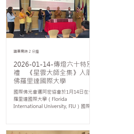
行，觀照問題的根本，方能對症下藥。
法師強調，在推動會務與參與服務活動
的過程中，學習放下我執，正是佛法落
實於生活的具體實踐；而受持五戒的核
心精神，在於修正行為、端正身心，引
導生命走向正確而安穩的方向。 針對協
會副會長席勒提出如何面對當前俄烏戰
讀畢需時 2 分鐘
爭、巴以衝突等國際動盪局勢，慧東法
師慈悲指出，世間紛爭的根源，皆來自
2026-01-14-傳燈六十特別
人心中的「貪、嗔、痴」。法師勉勵大
禮 《星雲大師全集》入厝
眾，唯有從內在修行與覺照做起，建立
佛羅里達國際大學
平靜清明的心境，才能化解對立、減少
衝突，進而為世界帶來真正而長遠的和
國際佛光會邁阿密協會於1月14日在佛
平。 協會督導梅寒錚則就會務推動過程
羅里達國際大學（Florida
中所面臨的參與度不足、人才培育及制
International University, FIU）國際與
度領導等實務挑戰向法師請益。法師回
公共事務學院舉行《星雲大師全集》贈
應指出，會務推廣可採取「由小見大」
書典禮。由美國西來寺住持暨佛光山西
的策略，從小型且貼近大眾興趣的活動
來大學執行董事慧東法師及邁阿密佛光
開始，讓參與者在實際投入中累積信心