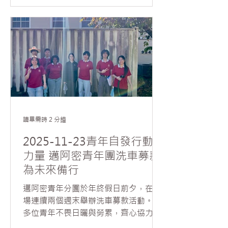
團，共有九十多位會員齊聚一堂。會議
由邁阿密協會副會長席勒代表會長鄧艷
華主持，輔導法師如元法師及協會督導
梅寒錚列席指導。 大會開始，由協會秘
書陳蕊播放影片，回顧過去一年協會在
弘法推動上的成果。隨後，席勒依據
2024年國際佛光會世界理事會議的決
議，帶領會員討論並通過六項提案，包
括： 1. 推動北美洲佛學會考； 2. 舉辦
心經修持祈福活動； 3. 推廣閱讀《星雲
讀畢需時 2 分鐘
大師人間佛教傳燈錄》讀書會； 4. 響應
環保與心保，推動減塑、蔬食A計劃與
2025-11-23青年自發行動的
VegRun公益路跑； 5. 推動三好微電影
力量 邁阿密青年團洗車募款
及「佛光之美」攝影比賽； 6. 鼓勵會員
為未來備行
參加2026年世界會員大會。 會中，如
元法師代表常住特別頒發「桌銳成就
邁阿密青年分團於年終假日前夕，在道
獎」給邁阿密協會，以及頒發督導勳章
場連續兩個週末舉辦洗車募款活動。十
給梅寒錚，以表揚在地弘法的努力。法
多位青年不畏日曬與勞累，齊心協力為
師表示，每一位會員的付出都是「眾中
前來參加共修的叔叔阿姨們將汽車清洗