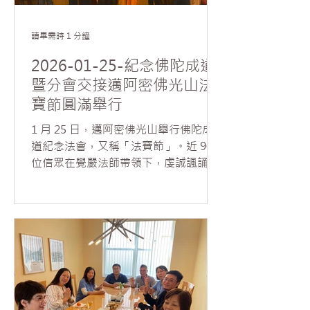
恭讀星雲大師〈為義工祈願文〉。隨後
義工分組進行清潔與整理：香燈組負責
大雄寶殿，西棕櫚灘分會清理五觀堂並
讀畢需時 1 分鐘
擦拭窗戶，波卡分會整理流通處與圖書
2026-01-25-紀念佛陀成道
館，羅德岱堡分會則負責大寮清潔。大
暨分會交接邁阿密佛光山法
家分工合作，自備工具，齊心為莊嚴道
寶節圓滿舉行
場而努力。三個小時完成清潔任務，協
會也準備好精美甜點犒勞每一位發心的
1 月 25 日，邁阿密佛光山舉行佛陀成
義工。 值得一提的是午齋前，應兩位協
道紀念法會，又稱「法寶節」。近 90
會會員誠摯邀請，覺嚴法師帶領大眾為
位信眾在覺嚴法師帶領下，虔誠諷誦
其新車灑淨祝禱，祈願行車平安、出入
《心經》，禮讚諸佛菩薩，體悟佛陀悟
吉祥。
道所證的緣起法義。 法會中並舉行新一
屆分會交接儀式、頒發分會委員證書，
以及表揚佛學會考榮獲滿分的會員，頒
贈獎狀。透過會務傳承與教育成果的肯
定，與大眾共同紀念佛陀成道的殊勝因
緣，現場氣氛溫馨法喜。 當日上午，常
住準備臘八粥與大眾結緣，分享佛陀成