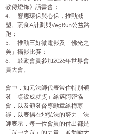
教傳燈錄》讀書會；
4.     響應環保與心保，推動減
塑、蔬食A計劃與VegRun公益路
跑；
5.     推動三好微電影及「佛光之
美」攝影比賽；
6.     鼓勵會員參加2026年世界會
員大會。
會中，如元法師代表常住特別頒
發「桌銳成就獎」給邁阿密協
會，以及頒發督導勳章給梅寒
錚，以表揚在地弘法的努力。法
師表示，每一位會員的付出都是
「眾中之眾」的力量，並勉勵大