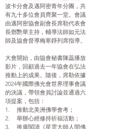
波卡分會及邁阿密青年分團，共
有九十多位會員齊聚一堂。會議
由邁阿密協會副會長席勒代表會
長鄧艷華主持，輔導法師如元法
師及協會督導梅寒錚列席指導。
大會開始，由協會秘書陳蕊播放
影片，回顧過去一年協會在弘法
推動上的成果。隨後，席勒依據
2024年國際佛光會世界理事會議
的決議，帶領會員討論並通過六
項提案，包括：
1.     推動北美洲佛學會考；
2.     舉辦心經修持祈福活動；
3.     推廣閱讀《星雲大師人間佛