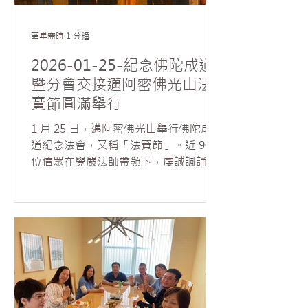
恭讀星雲大師〈為義工祈願文〉。隨後
義工分組進行清潔與整理：香燈組負責
大雄寶殿，西棕櫚灘分會清理五觀堂並
讀畢需時 1 分鐘
擦拭窗戶，波卡分會整理流通處與圖書
2026-01-25-紀念佛陀成道
館，羅德岱堡分會則負責大寮清潔。大
暨分會交接邁阿密佛光山法
家分工合作，自備工具，齊心為莊嚴道
寶節圓滿舉行
場而努力。三個小時完成清潔任務，協
會也準備好精美甜點犒勞每一位發心的
1 月 25 日，邁阿密佛光山舉行佛陀成
義工。 值得一提的是午齋前，應兩位協
道紀念法會，又稱「法寶節」。近 90
會會員誠摯邀請，覺嚴法師帶領大眾為
位信眾在覺嚴法師帶領下，虔誠諷誦
其新車灑淨祝禱，祈願行車平安、出入
《心經》，禮讚諸佛菩薩，體悟佛陀悟
吉祥。
道所證的緣起法義。 法會中並舉行新一
屆分會交接儀式、頒發分會委員證書，
以及表揚佛學會考榮獲滿分的會員，頒
贈獎狀。透過會務傳承與教育成果的肯
定，與大眾共同紀念佛陀成道的殊勝因
緣，現場氣氛溫馨法喜。 當日上午，常
住準備臘八粥與大眾結緣，分享佛陀成