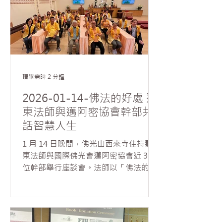
理性與覺察的觀察方式。 Sa
師開示護持道場、護持佛法與利益眾生
的深遠意義，並特別引用「只樹給孤獨
園」長者的典故，說明布施不僅是物質
的付出，更是成就因緣與功德的智慧實
踐。法師指出，佛光山道場是一個「萬
人施、萬人結、萬人修」的清淨道場，
讀畢需時 2 分鐘
仰賴大眾共同發心護持而成就。 如元法
師進一步勉勵大眾發願不退，持續將佛
2026-01-14-佛法的好處 慧
法弘揚至五大洲，讓人間佛教的光明普
東法師與邁阿密協會幹部共
照世界。 為感謝護法委員及義工長年來
話智慧人生
護持道場、無私奉獻，常住特別準備新
年禮物與大眾結緣，並以豐盛的素食午
1 月 14 日晚間，佛光山西來寺住持慧
餐款待義工，包括精美點心、素湯與素
東法師與國際佛光會邁阿密協會近 30
燒烤等，席間法喜交流，其樂融融，大
位幹部舉行座談會。法師以「佛法的好
家度過了一個充滿感恩與歡喜的美好一
處在哪裡」來引導大眾思惟如何運用佛
天。
法智慧，將世間煩惱轉化為修行與成長
的資糧。 慧東法師開示，世間一切煩惱
多源於內心的執著，唯有透過自省與修