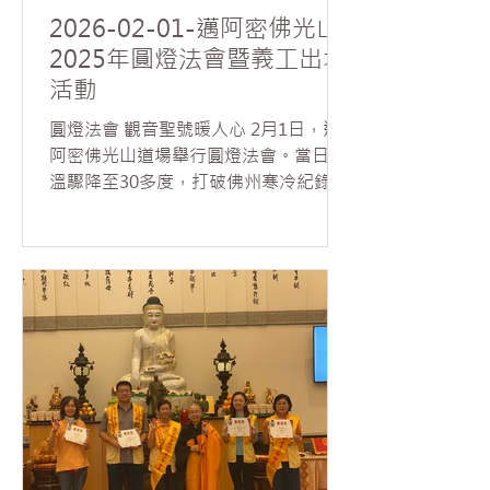
2026-02-01-邁阿密佛光山
2025年圓燈法會暨義工出坡
活動
圓燈法會 觀音聖號暖人心 2月1日，邁
阿密佛光山道場舉行圓燈法會。當日氣
溫驟降至30多度，打破佛州寒冷紀錄，
然近70位信眾無懼低溫，虔誠回寺參與
法會。覺嚴法師領眾諷誦《普門品》，
道場內響起聲聲觀音菩薩聖號，梵音繚
繞，溫暖人心。 法師於法會中讚歎大眾
發心護持，表示藉由佛菩薩的接心祈
福，圓滿今年光明燈的殊勝功德；並勉
勵大家學習觀世音菩薩的慈悲願力，於
日常處人處事中，修習內觀自在、外行
利他，做菩薩的化身。 下午，道場舉行
年終出坡活動，30多位義工在法師帶領
下，於佛前誦讀《藥師灌頂真言》，並