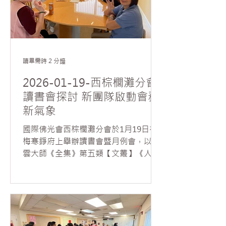
道的喜悅。各分會幹部亦分批協助包裝
與發送，共送出近1,200 份臘八粥，與
會員及社會各界人士廣結善緣，展現人
間佛教弘法利生、服務社會的精神。
讀畢需時 2 分鐘
2026-01-19-西棕櫚灘分會
讀書會探討 新團隊啟動會務
新氣象
國際佛光會西棕櫚灘分會於1月19日在
梅寒錚府上舉辦讀書會暨月例會，以星
雲大師《全集》第五類【文叢】《人間
萬事》第一冊〈判斷〉一文為主題，由
新任委員陳子龍擔任帶領人，吸引20多
位會員與佛光之友參與，其中包含高中
學生及本土人士，現場互動熱烈，討論
深入。 活動由分會會長席勒主持，並向