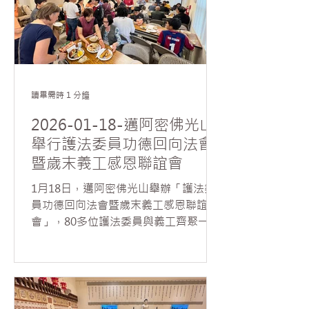
與會大眾介紹新成員，促進彼此認識與
交流。隨後，陳子龍以條理分明的方式
導讀〈判斷〉一文，系統梳理文章結構
與核心思想，從「判斷的意義」、「判
斷與情緒的關係」，以及「理性思維與
因緣觀」等面向，引導大眾深入思考。
讀畢需時 1 分鐘
他指出，星雲大師所談的判斷力，並非
倉促下結論或對人事貼上標籤，而是一
2026-01-18-邁阿密佛光山
種建立在冷靜觀察、理性分析與客觀思
舉行護法委員功德回向法會
維基礎上的智慧抉擇。透過正確的判
暨歲末義工感恩聯誼會
斷，能減少誤解與偏執，使決策更契合
現實因緣，進而化解人我衝突。 在討論
1月18日，邁阿密佛光山舉辦「護法委
環節中，話題延伸至佛教「無我」思想
員功德回向法會暨歲末義工感恩聯誼
的理解與實踐。17歲高中生 Sam 從概
會」，80多位護法委員與義工齊聚一
念層面分享，指出理解「無我」之前，
堂，共襄盛舉。 法會由住持如元法師主
須先釐清佛教語境中「我」的意涵。他
法，帶領大眾諷誦《八十八佛洪名寶
認為，「我」多指人們的主觀與感性判
懺》，在莊嚴清淨的氛圍中，與會大眾
斷，包括對五欲、自我價值及個人偏見
得此難得因緣虔誠禮拜諸佛，法會殊勝
的執著；「無我」則是一種趨向客觀、
溫馨，人人法喜充滿。 法會後，如元法