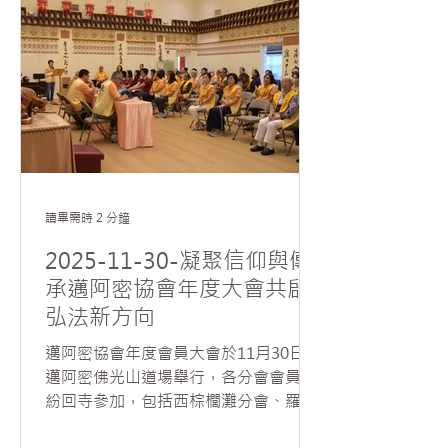
山住持如元法師擔任贈書代表，FIU國
與成就感；並透過新舊會員分工合作，
際與公共事務學院院長Shlomi Dinar、
在共事中培養默契與承擔精神
亞洲研究學程部主任曾金（Jin Zeng）
則代表佛羅里達國際大學接受贈書。慧
東法師亦於贈書典禮前舉辦英文佛學講
座，吸引逾百位師生參與交流此場兼具
文化與學術的盛會。 FIU國際與公共事
務學院院長Shlomi Dinar首先歡迎《星
雲大師全集》來到「新家」，他於贈書
前特別表達，是否能將《星雲大師全
讀畢需時 2 分鐘
集》陳列於學院大廳的顯眼之處，而非
2025-11-30-凝聚信仰與傳
圖書館一隅？陳列於學院大廳表示院方
承邁阿密協會年度大會共啟
以「如獲至寶」的心情展示給所有學生
弘法新方向
及各界來訪的學者，院方並於陳列處設
置解說牌，以”wisdom for life”介紹
邁阿密協會年度會員大會於11月30日在
全集以及QR Code，一掃描即可連結星
邁阿密佛光山道場舉行，各分會會員紛
雲大師英文著作的網站。他也期盼《星
紛回寺參加，包括西棕櫚灘分會、羅德
雲大師全集》能成為FIU世代相傳的精
岱堡分會、波卡分會及邁阿密青年分
神與學術資產，持續啟發未來學子。...