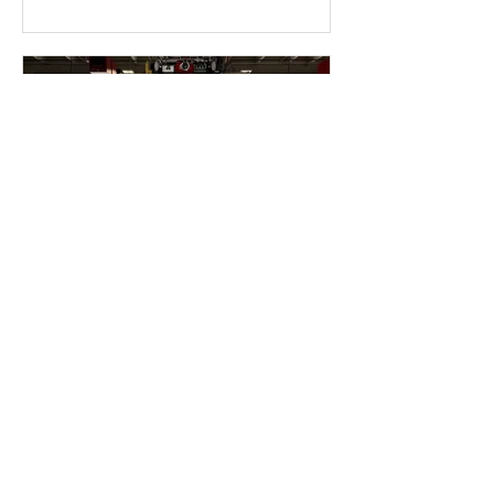
之眾」的力量，並勉勵大家依循人間佛
得煥然一新，以實際行動為節慶添上一
教的真善美，系統化地關懷會員。明年
份溫暖與喜氣。這次活動完全由青年團
適逢傳燈六十周年，
自行發起與規劃，展現了令人欣慰的自
主精神與責任感。 在活動現場，青年們
分工明確、配合無間，有的負責駕駛車
輛移位，有的清洗車身，有的專注於輪
胎細部，也有人負責使用水龍頭沖洗與
最後的擦乾。短短兩個週末，他們合作
完成了二十多部車輛的清潔工作。看著
一台台乾淨亮麗的車輛開出停車場，青
年們的臉上不只寫著成就感，更流露出
為團隊付出的喜悅。 前來共修的叔叔阿
姨們也以行動支持青年團，慷慨解囊捐
讀畢需時 2 分鐘
助善款，鼓勵青年們在團務發展的道路
2025-11-16 溫馨感恩月 邁
上持續努力，並期許他們走出去、多參
阿密佛光人走入社區慈悲關
與活動，廣結善緣。許多長輩也讚歎青
懷
年團能夠自力更生，願意用自己的雙手
為未來的活動籌措經費，展現成熟、積
感恩節將至，隨著節慶的暖意逐漸瀰