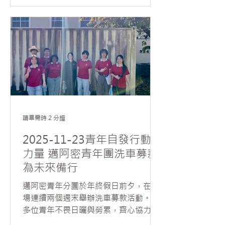
團，共有九十多位會員齊聚一堂。會議
由邁阿密協會副會長席勒代表會長鄧艷
華主持，輔導法師如元法師及協會督導
梅寒錚列席指導。 大會開始，由協會秘
書陳蕊播放影片，回顧過去一年協會在
弘法推動上的成果。隨後，席勒依據
2024年國際佛光會世界理事會議的決
議，帶領會員討論並通過六項提案，包
括： 1. 推動北美洲佛學會考； 2. 舉辦
心經修持祈福活動； 3. 推廣閱讀《星雲
讀畢需時 2 分鐘
大師人間佛教傳燈錄》讀書會； 4. 響應
環保與心保，推動減塑、蔬食A計劃與
2025-11-23青年自發行動的
VegRun公益路跑； 5. 推動三好微電影
力量 邁阿密青年團洗車募款
及「佛光之美」攝影比賽； 6. 鼓勵會員
為未來備行
參加2026年世界會員大會。 會中，如
元法師代表常住特別頒發「桌銳成就
邁阿密青年分團於年終假日前夕，在道
獎」給邁阿密協會，以及頒發督導勳章
場連續兩個週末舉辦洗車募款活動。十
給梅寒錚，以表揚在地弘法的努力。法
多位青年不畏日曬與勞累，齊心協力為
師表示，每一位會員的付出都是「眾中
前來參加共修的叔叔阿姨們將汽車清洗