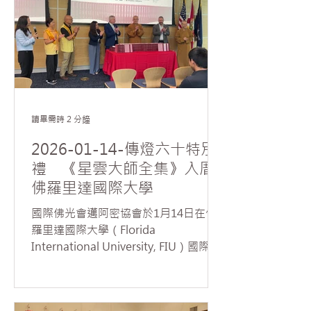
行，觀照問題的根本，方能對症下藥。
法師強調，在推動會務與參與服務活動
的過程中，學習放下我執，正是佛法落
實於生活的具體實踐；而受持五戒的核
心精神，在於修正行為、端正身心，引
導生命走向正確而安穩的方向。 針對協
會副會長席勒提出如何面對當前俄烏戰
讀畢需時 2 分鐘
爭、巴以衝突等國際動盪局勢，慧東法
師慈悲指出，世間紛爭的根源，皆來自
2026-01-14-傳燈六十特別
人心中的「貪、嗔、痴」。法師勉勵大
禮 《星雲大師全集》入厝
眾，唯有從內在修行與覺照做起，建立
佛羅里達國際大學
平靜清明的心境，才能化解對立、減少
衝突，進而為世界帶來真正而長遠的和
國際佛光會邁阿密協會於1月14日在佛
平。 協會督導梅寒錚則就會務推動過程
羅里達國際大學（Florida
中所面臨的參與度不足、人才培育及制
International University, FIU）國際與
度領導等實務挑戰向法師請益。法師回
公共事務學院舉行《星雲大師全集》贈
應指出，會務推廣可採取「由小見大」
書典禮。由美國西來寺住持暨佛光山西
的策略，從小型且貼近大眾興趣的活動
來大學執行董事慧東法師及邁阿密佛光
開始，讓參與者在實際投入中累積信心