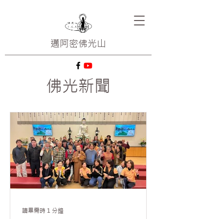
邁阿密
佛光山
佛光新聞
讀畢需時 1 分鐘