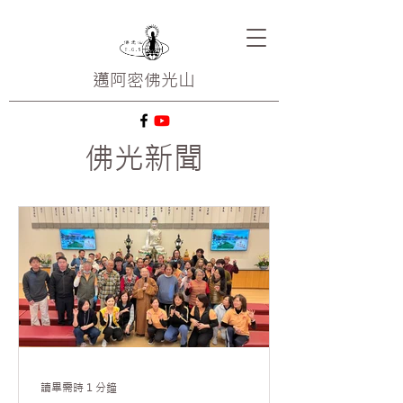
邁阿密
佛光山
佛光新聞
讀畢需時 1 分鐘