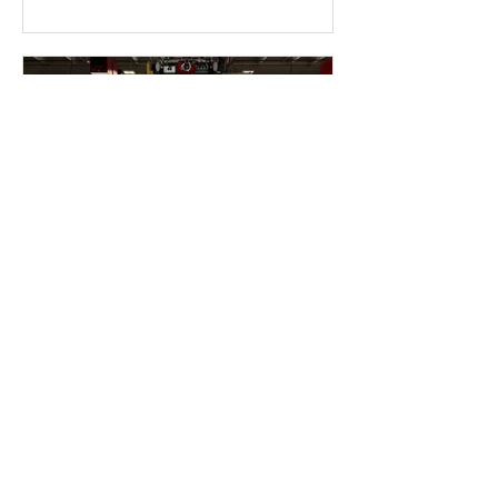
之眾」的力量，並勉勵大家依循人間佛
得煥然一新，以實際行動為節慶添上一
教的真善美，系統化地關懷會員。明年
份溫暖與喜氣。這次活動完全由青年團
適逢傳燈六十周年，
自行發起與規劃，展現了令人欣慰的自
主精神與責任感。 在活動現場，青年們
分工明確、配合無間，有的負責駕駛車
輛移位，有的清洗車身，有的專注於輪
胎細部，也有人負責使用水龍頭沖洗與
最後的擦乾。短短兩個週末，他們合作
完成了二十多部車輛的清潔工作。看著
一台台乾淨亮麗的車輛開出停車場，青
年們的臉上不只寫著成就感，更流露出
為團隊付出的喜悅。 前來共修的叔叔阿
姨們也以行動支持青年團，慷慨解囊捐
讀畢需時 2 分鐘
助善款，鼓勵青年們在團務發展的道路
2025-11-16 溫馨感恩月 邁
上持續努力，並期許他們走出去、多參
阿密佛光人走入社區慈悲關
與活動，廣結善緣。許多長輩也讚歎青
懷
年團能夠自力更生，願意用自己的雙手
為未來的活動籌措經費，展現成熟、積
感恩節將至，隨著節慶的暖意逐漸瀰