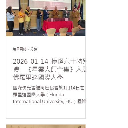
行，觀照問題的根本，方能對症下藥。
法師強調，在推動會務與參與服務活動
的過程中，學習放下我執，正是佛法落
實於生活的具體實踐；而受持五戒的核
心精神，在於修正行為、端正身心，引
導生命走向正確而安穩的方向。 針對協
會副會長席勒提出如何面對當前俄烏戰
讀畢需時 2 分鐘
爭、巴以衝突等國際動盪局勢，慧東法
師慈悲指出，世間紛爭的根源，皆來自
2026-01-14-傳燈六十特別
人心中的「貪、嗔、痴」。法師勉勵大
禮 《星雲大師全集》入厝
眾，唯有從內在修行與覺照做起，建立
佛羅里達國際大學
平靜清明的心境，才能化解對立、減少
衝突，進而為世界帶來真正而長遠的和
國際佛光會邁阿密協會於1月14日在佛
平。 協會督導梅寒錚則就會務推動過程
羅里達國際大學（Florida
中所面臨的參與度不足、人才培育及制
International University, FIU）國際與
度領導等實務挑戰向法師請益。法師回
公共事務學院舉行《星雲大師全集》贈
應指出，會務推廣可採取「由小見大」
書典禮。由美國西來寺住持暨佛光山西
的策略，從小型且貼近大眾興趣的活動
來大學執行董事慧東法師及邁阿密佛光
開始，讓參與者在實際投入中累積信心