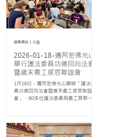
與會大眾介紹新成員，促進彼此認識與
交流。隨後，陳子龍以條理分明的方式
導讀〈判斷〉一文，系統梳理文章結構
與核心思想，從「判斷的意義」、「判
斷與情緒的關係」，以及「理性思維與
因緣觀」等面向，引導大眾深入思考。
讀畢需時 1 分鐘
他指出，星雲大師所談的判斷力，並非
倉促下結論或對人事貼上標籤，而是一
2026-01-18-邁阿密佛光山
種建立在冷靜觀察、理性分析與客觀思
舉行護法委員功德回向法會
維基礎上的智慧抉擇。透過正確的判
暨歲末義工感恩聯誼會
斷，能減少誤解與偏執，使決策更契合
現實因緣，進而化解人我衝突。 在討論
1月18日，邁阿密佛光山舉辦「護法委
環節中，話題延伸至佛教「無我」思想
員功德回向法會暨歲末義工感恩聯誼
的理解與實踐。17歲高中生 Sam 從概
會」，80多位護法委員與義工齊聚一
念層面分享，指出理解「無我」之前，
堂，共襄盛舉。 法會由住持如元法師主
須先釐清佛教語境中「我」的意涵。他
法，帶領大眾諷誦《八十八佛洪名寶
認為，「我」多指人們的主觀與感性判
懺》，在莊嚴清淨的氛圍中，與會大眾
斷，包括對五欲、自我價值及個人偏見
得此難得因緣虔誠禮拜諸佛，法會殊勝
的執著；「無我」則是一種趨向客觀、
溫馨，人人法喜充滿。 法會後，如元法