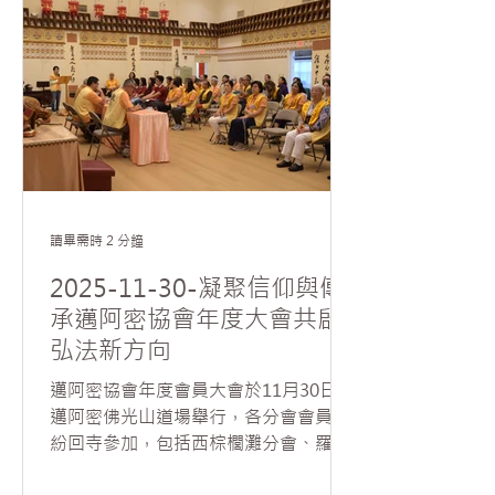
山住持如元法師擔任贈書代表，FIU國
與成就感；並透過新舊會員分工合作，
際與公共事務學院院長Shlomi Dinar、
在共事中培養默契與承擔精神
亞洲研究學程部主任曾金（Jin Zeng）
則代表佛羅里達國際大學接受贈書。慧
東法師亦於贈書典禮前舉辦英文佛學講
座，吸引逾百位師生參與交流此場兼具
文化與學術的盛會。 FIU國際與公共事
務學院院長Shlomi Dinar首先歡迎《星
雲大師全集》來到「新家」，他於贈書
前特別表達，是否能將《星雲大師全
讀畢需時 2 分鐘
集》陳列於學院大廳的顯眼之處，而非
2025-11-30-凝聚信仰與傳
圖書館一隅？陳列於學院大廳表示院方
承邁阿密協會年度大會共啟
以「如獲至寶」的心情展示給所有學生
弘法新方向
及各界來訪的學者，院方並於陳列處設
置解說牌，以”wisdom for life”介紹
邁阿密協會年度會員大會於11月30日在
全集以及QR Code，一掃描即可連結星
邁阿密佛光山道場舉行，各分會會員紛
雲大師英文著作的網站。他也期盼《星
紛回寺參加，包括西棕櫚灘分會、羅德
雲大師全集》能成為FIU世代相傳的精
岱堡分會、波卡分會及邁阿密青年分
神與學術資產，持續啟發未來學子。...