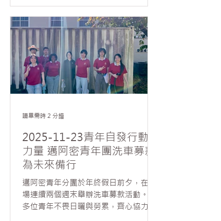
團，共有九十多位會員齊聚一堂。會議
由邁阿密協會副會長席勒代表會長鄧艷
華主持，輔導法師如元法師及協會督導
梅寒錚列席指導。 大會開始，由協會秘
書陳蕊播放影片，回顧過去一年協會在
弘法推動上的成果。隨後，席勒依據
2024年國際佛光會世界理事會議的決
議，帶領會員討論並通過六項提案，包
括： 1. 推動北美洲佛學會考； 2. 舉辦
心經修持祈福活動； 3. 推廣閱讀《星雲
讀畢需時 2 分鐘
大師人間佛教傳燈錄》讀書會； 4. 響應
環保與心保，推動減塑、蔬食A計劃與
2025-11-23青年自發行動的
VegRun公益路跑； 5. 推動三好微電影
力量 邁阿密青年團洗車募款
及「佛光之美」攝影比賽； 6. 鼓勵會員
為未來備行
參加2026年世界會員大會。 會中，如
元法師代表常住特別頒發「桌銳成就
邁阿密青年分團於年終假日前夕，在道
獎」給邁阿密協會，以及頒發督導勳章
場連續兩個週末舉辦洗車募款活動。十
給梅寒錚，以表揚在地弘法的努力。法
多位青年不畏日曬與勞累，齊心協力為
師表示，每一位會員的付出都是「眾中
前來參加共修的叔叔阿姨們將汽車清洗