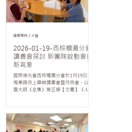
道的喜悅。各分會幹部亦分批協助包裝
與發送，共送出近1,200 份臘八粥，與
會員及社會各界人士廣結善緣，展現人
間佛教弘法利生、服務社會的精神。
讀畢需時 2 分鐘
2026-01-19-西棕櫚灘分會
讀書會探討 新團隊啟動會務
新氣象
國際佛光會西棕櫚灘分會於1月19日在
梅寒錚府上舉辦讀書會暨月例會，以星
雲大師《全集》第五類【文叢】《人間
萬事》第一冊〈判斷〉一文為主題，由
新任委員陳子龍擔任帶領人，吸引20多
位會員與佛光之友參與，其中包含高中
學生及本土人士，現場互動熱烈，討論
深入。 活動由分會會長席勒主持，並向