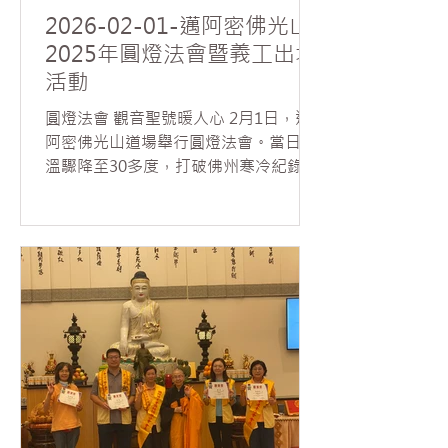
2026-02-01-邁阿密佛光山
2025年圓燈法會暨義工出坡
活動
圓燈法會 觀音聖號暖人心 2月1日，邁
阿密佛光山道場舉行圓燈法會。當日氣
溫驟降至30多度，打破佛州寒冷紀錄，
然近70位信眾無懼低溫，虔誠回寺參與
法會。覺嚴法師領眾諷誦《普門品》，
道場內響起聲聲觀音菩薩聖號，梵音繚
繞，溫暖人心。 法師於法會中讚歎大眾
發心護持，表示藉由佛菩薩的接心祈
福，圓滿今年光明燈的殊勝功德；並勉
勵大家學習觀世音菩薩的慈悲願力，於
日常處人處事中，修習內觀自在、外行
利他，做菩薩的化身。 下午，道場舉行
年終出坡活動，30多位義工在法師帶領
下，於佛前誦讀《藥師灌頂真言》，並