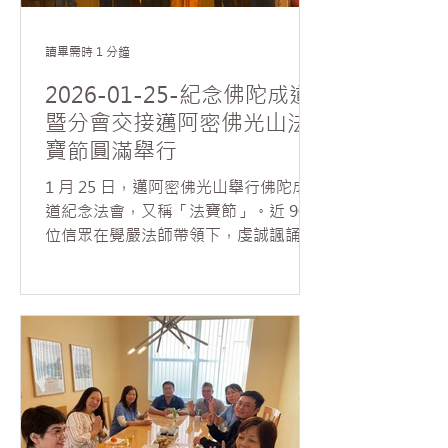
恭讀星雲大師〈為義工祈願文〉。隨後
義工分組進行清潔與整理：香燈組負責
大雄寶殿，西棕櫚灘分會清理五觀堂並
讀畢需時 1 分鐘
擦拭窗戶，波卡分會整理流通處與圖書
2026-01-25-紀念佛陀成道
館，羅德岱堡分會則負責大寮清潔。大
暨分會交接邁阿密佛光山法
家分工合作，自備工具，齊心為莊嚴道
寶節圓滿舉行
場而努力。三個小時完成清潔任務，協
會也準備好精美甜點犒勞每一位發心的
1 月 25 日，邁阿密佛光山舉行佛陀成
義工。 值得一提的是午齋前，應兩位協
道紀念法會，又稱「法寶節」。近 90
會會員誠摯邀請，覺嚴法師帶領大眾為
位信眾在覺嚴法師帶領下，虔誠諷誦
其新車灑淨祝禱，祈願行車平安、出入
《心經》，禮讚諸佛菩薩，體悟佛陀悟
吉祥。
道所證的緣起法義。 法會中並舉行新一
屆分會交接儀式、頒發分會委員證書，
以及表揚佛學會考榮獲滿分的會員，頒
贈獎狀。透過會務傳承與教育成果的肯
定，與大眾共同紀念佛陀成道的殊勝因
緣，現場氣氛溫馨法喜。 當日上午，常
住準備臘八粥與大眾結緣，分享佛陀成