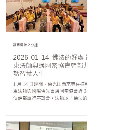
理性與覺察的觀察方式。 Sa
師開示護持道場、護持佛法與利益眾生
的深遠意義，並特別引用「只樹給孤獨
園」長者的典故，說明布施不僅是物質
的付出，更是成就因緣與功德的智慧實
踐。法師指出，佛光山道場是一個「萬
人施、萬人結、萬人修」的清淨道場，
讀畢需時 2 分鐘
仰賴大眾共同發心護持而成就。 如元法
師進一步勉勵大眾發願不退，持續將佛
2026-01-14-佛法的好處 慧
法弘揚至五大洲，讓人間佛教的光明普
東法師與邁阿密協會幹部共
照世界。 為感謝護法委員及義工長年來
話智慧人生
護持道場、無私奉獻，常住特別準備新
年禮物與大眾結緣，並以豐盛的素食午
1 月 14 日晚間，佛光山西來寺住持慧
餐款待義工，包括精美點心、素湯與素
東法師與國際佛光會邁阿密協會近 30
燒烤等，席間法喜交流，其樂融融，大
位幹部舉行座談會。法師以「佛法的好
家度過了一個充滿感恩與歡喜的美好一
處在哪裡」來引導大眾思惟如何運用佛
天。
法智慧，將世間煩惱轉化為修行與成長
的資糧。 慧東法師開示，世間一切煩惱
多源於內心的執著，唯有透過自省與修