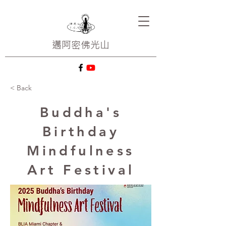
邁阿密
佛光山
< Back
Buddha's
Birthday
Mindfulness
Art Festival