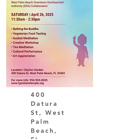
400
Datura
St, West
Palm
Beach,