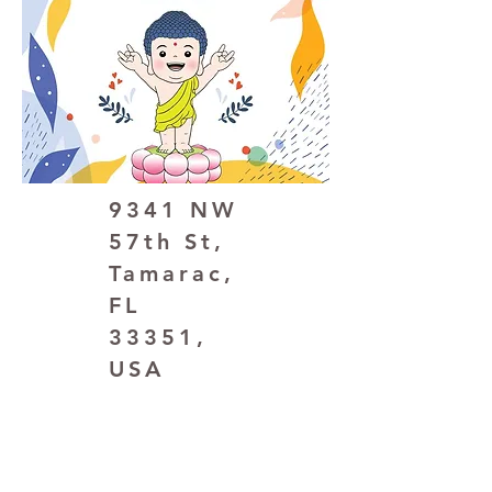
9341 NW
57th St,
Tamarac,
FL
33351,
USA