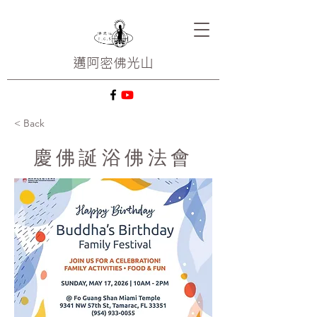
邁阿密
佛光山
< Back
慶佛誕浴佛法會