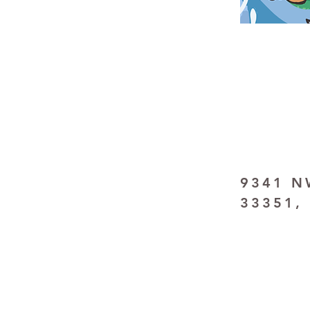
9341 NW
33351,