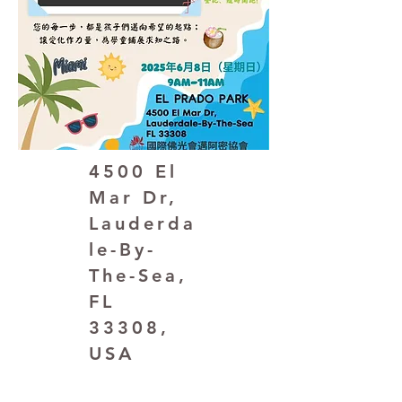
4500 El
Mar Dr,
Lauderda
le-By-
The-Sea,
FL
33308,
USA