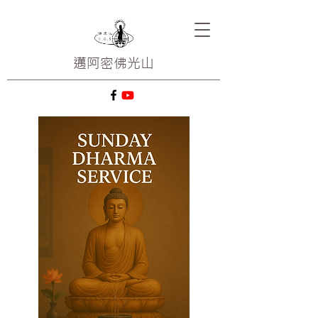
邁阿密
佛光山