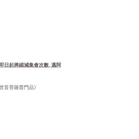
自即日起將縮減集會次數, 邁阿
華經觀世音菩薩普門品》