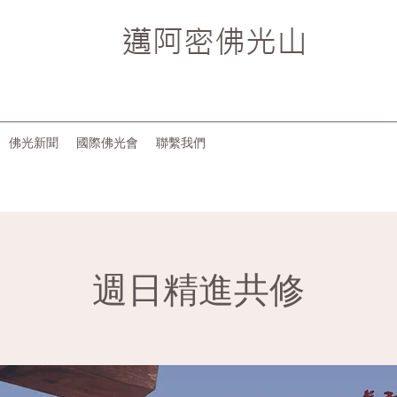
邁阿密
佛光山
佛光新聞
國際佛光會
聯繫我們
週日精進共修