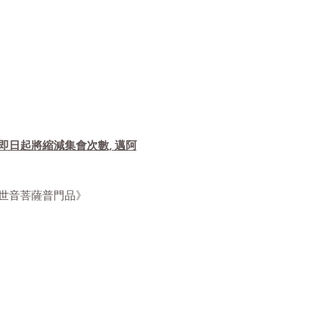
自即日起將縮減集會次數, 邁阿
華經觀世音菩薩普門品》