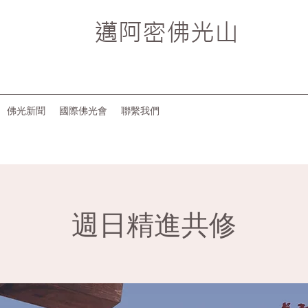
邁阿密
佛光山
佛光新聞
國際佛光會
聯繫我們
週日精進共修