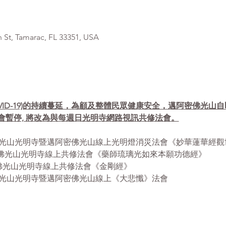
, Tamarac, FL 33351, USA
VID-19)的持續蔓延，為顧及整體民眾健康安全，邁阿密佛光山
會暫停, 將改為與每週日光明寺網路視訊共修法會。
- 12:30pm 佛光山光明寺暨邁阿密佛光山線上光明燈消災法會《妙華蓮
- 12:30pm 佛光山光明寺線上共修法會《藥師琉璃光如來本願功德經》
12:30pm 佛光山光明寺線上共修法會《金剛經》
 1:00pm 佛光山光明寺暨邁阿密佛光山線上《大悲懺》法會