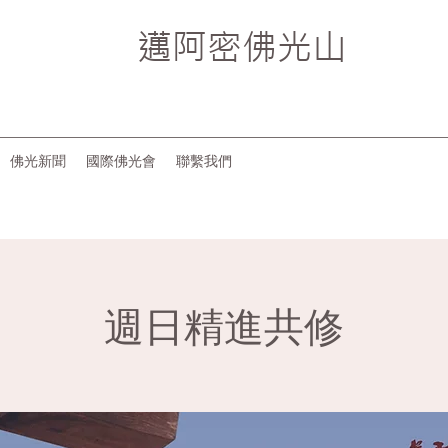
邁阿密
佛光山
佛光新聞
國際佛光會
聯繫我們
週日精進共修