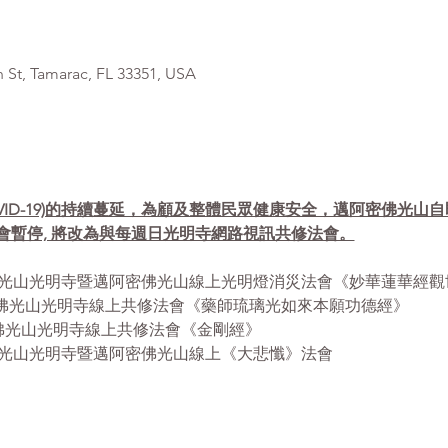
, Tamarac, FL 33351, USA
VID-19)的持續蔓延，為顧及整體民眾健康安全，邁阿密佛光山
會暫停, 將改為與每週日光明寺網路視訊共修法會。
- 12:30pm 佛光山光明寺暨邁阿密佛光山線上光明燈消災法會《妙華蓮
- 12:30pm 佛光山光明寺線上共修法會《藥師琉璃光如來本願功德經》
12:30pm 佛光山光明寺線上共修法會《金剛經》
 1:00pm 佛光山光明寺暨邁阿密佛光山線上《大悲懺》法會