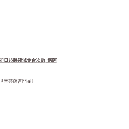
自即日起將縮減集會次數, 邁阿
華經觀世音菩薩普門品》