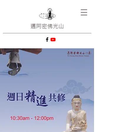
邁阿密
佛光山