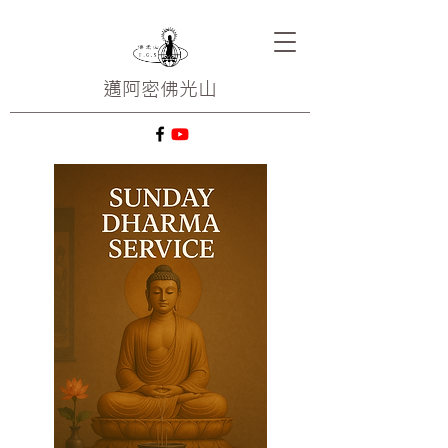
邁阿密
佛光山