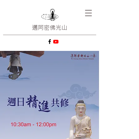
邁阿密
佛光山