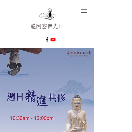
邁阿密
佛光山