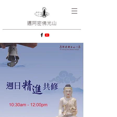
邁阿密
佛光山