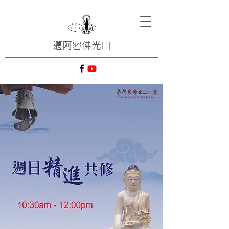
邁阿密
佛光山