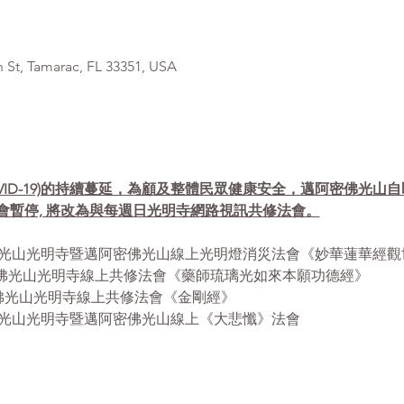
, Tamarac, FL 33351, USA
VID-19)的持續蔓延，為顧及整體民眾健康安全，邁阿密佛光山
會暫停, 將改為與每週日光明寺網路視訊共修法會。
- 12:30pm 佛光山光明寺暨邁阿密佛光山線上光明燈消災法會《妙華蓮
- 12:30pm 佛光山光明寺線上共修法會《藥師琉璃光如來本願功德經》
12:30pm 佛光山光明寺線上共修法會《金剛經》
 1:00pm 佛光山光明寺暨邁阿密佛光山線上《大悲懺》法會