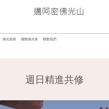
邁阿密
佛光山
佛光新聞
國際佛光會
聯繫我們
週日精進共修