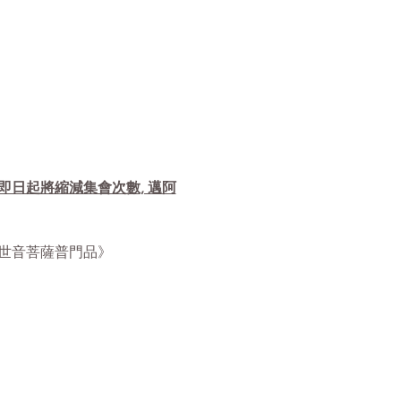
自即日起將縮減集會次數, 邁阿
華經觀世音菩薩普門品》