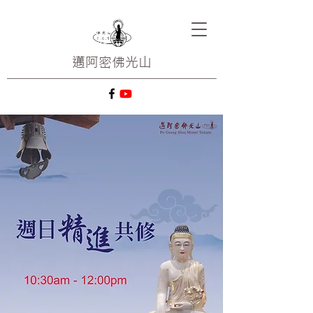
邁阿密
佛光山