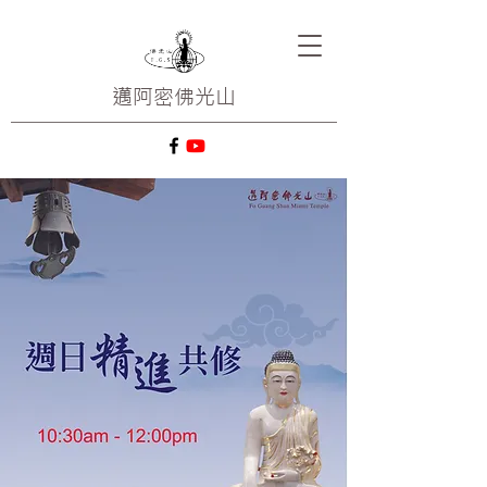
邁阿密
佛光山