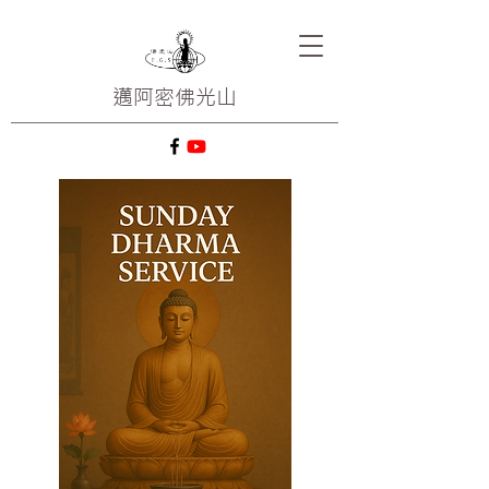
邁阿密
佛光山