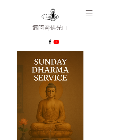
邁阿密
佛光山