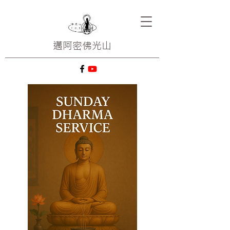
邁阿密
佛光山