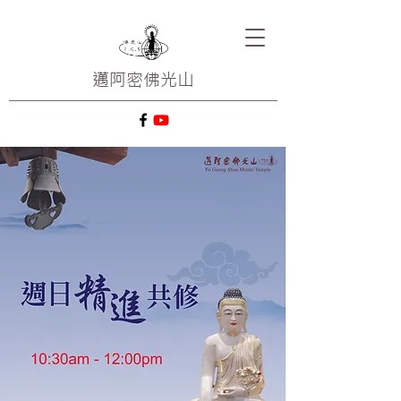
邁阿密
佛光山