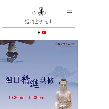
邁阿密
佛光山