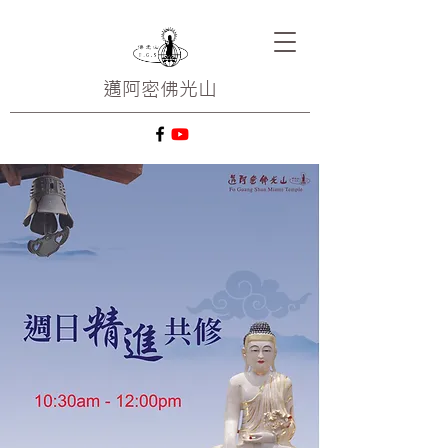
邁阿密
佛光山