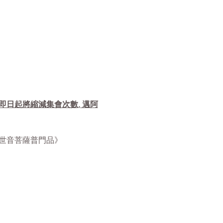
自即日起將縮減集會次數, 邁阿
華經觀世音菩薩普門品》