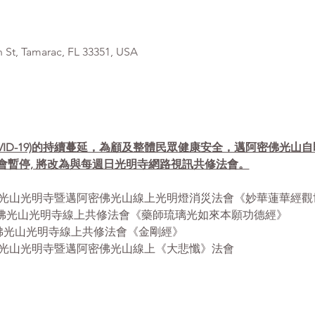
, Tamarac, FL 33351, USA
VID-19)的持續蔓延，為顧及整體民眾健康安全，邁阿密佛光山
會暫停, 將改為與每週日光明寺網路視訊共修法會。
- 12:30pm 佛光山光明寺暨邁阿密佛光山線上光明燈消災法會《妙華蓮
- 12:30pm 佛光山光明寺線上共修法會《藥師琉璃光如來本願功德經》
12:30pm 佛光山光明寺線上共修法會《金剛經》
 1:00pm 佛光山光明寺暨邁阿密佛光山線上《大悲懺》法會