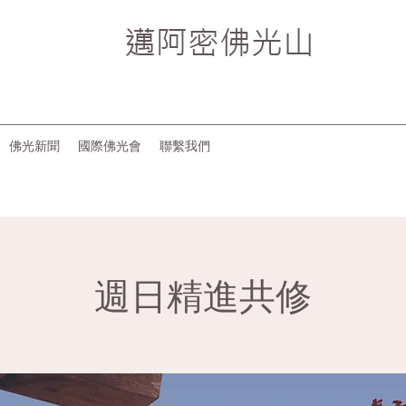
邁阿密
佛光山
佛光新聞
國際佛光會
聯繫我們
週日精進共修