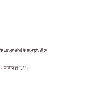
自即日起將縮減集會次數, 邁阿
華經觀世音菩薩普門品》