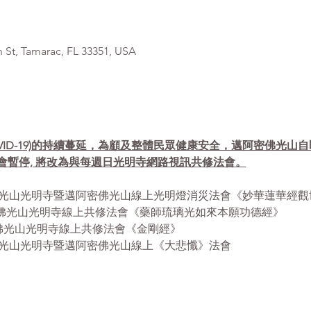
, Tamarac, FL 33351, USA
VID-19)的持續蔓延，為顧及整體民眾健康安全，邁阿密佛光山
會暫停, 將改為與每週日光明寺網路視訊共修法會。
- 12:30pm 佛光山光明寺暨邁阿密佛光山線上光明燈消災法會《妙華蓮
- 12:30pm 佛光山光明寺線上共修法會《藥師琉璃光如來本願功德經》
12:30pm 佛光山光明寺線上共修法會《金剛經》
 1:00pm 佛光山光明寺暨邁阿密佛光山線上《大悲懺》法會