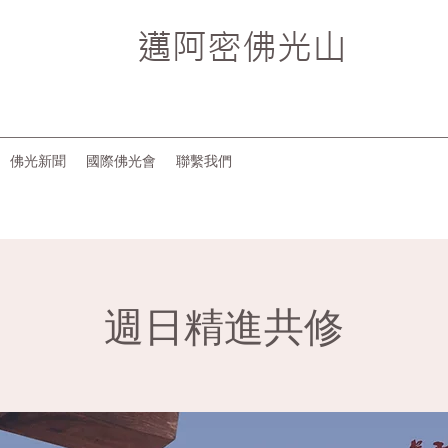
邁阿密
佛光山
佛光新聞
國際佛光會
聯繫我們
週日精進共修