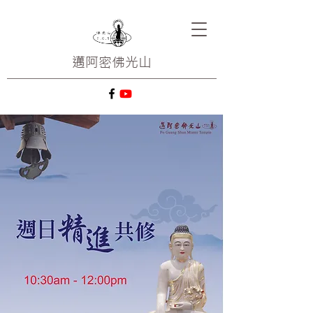
邁阿密
佛光山