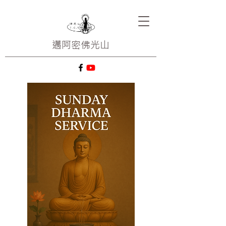
邁阿密
佛光山