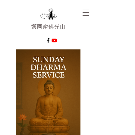
邁阿密
佛光山