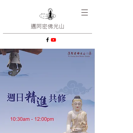
邁阿密
佛光山