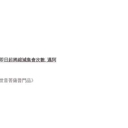
自即日起將縮減集會次數, 邁阿
華經觀世音菩薩普門品》