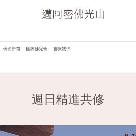
邁阿密
佛光山
佛光新聞
國際佛光會
聯繫我們
週日精進共修