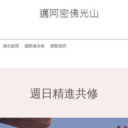
邁阿密
佛光山
佛光新聞
國際佛光會
聯繫我們
週日精進共修