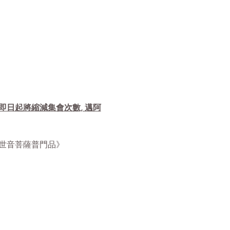
自即日起將縮減集會次數, 邁阿
華經觀世音菩薩普門品》