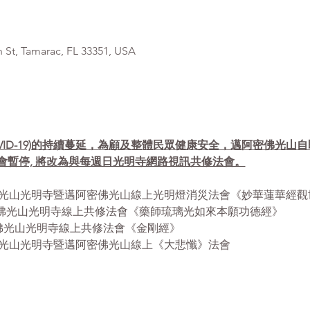
, Tamarac, FL 33351, USA
VID-19)的持續蔓延，為顧及整體民眾健康安全，邁阿密佛光山
會暫停, 將改為與每週日光明寺網路視訊共修法會。
- 12:30pm 佛光山光明寺暨邁阿密佛光山線上光明燈消災法會《妙華蓮
- 12:30pm 佛光山光明寺線上共修法會《藥師琉璃光如來本願功德經》
12:30pm 佛光山光明寺線上共修法會《金剛經》
 1:00pm 佛光山光明寺暨邁阿密佛光山線上《大悲懺》法會