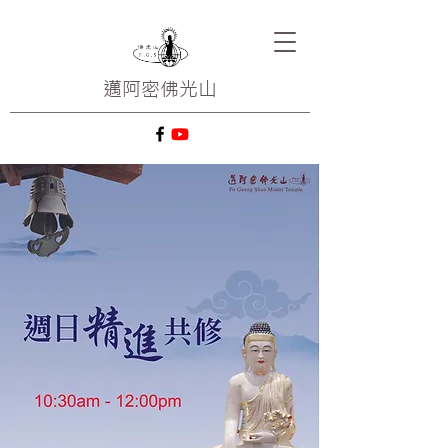
邁阿密
佛光山