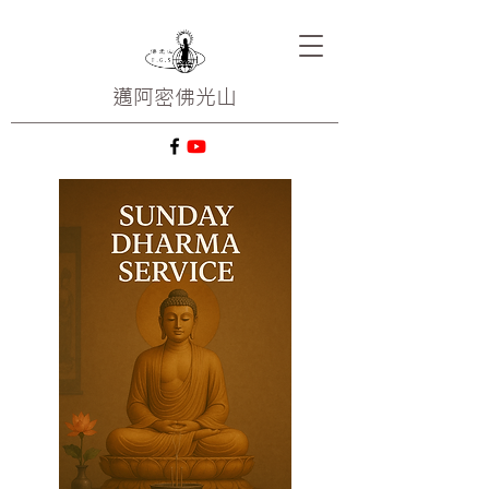
邁阿密
佛光山