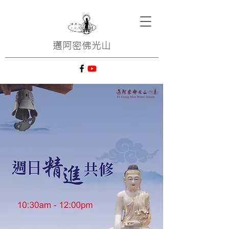
邁阿密
佛光山