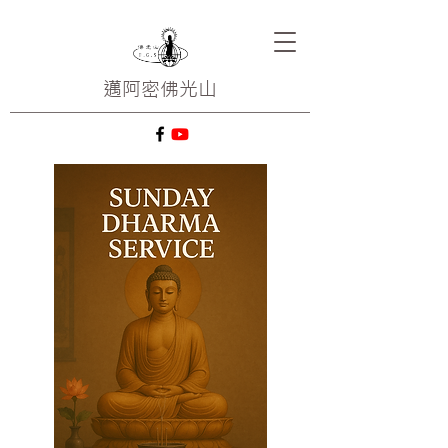
邁阿密
佛光山