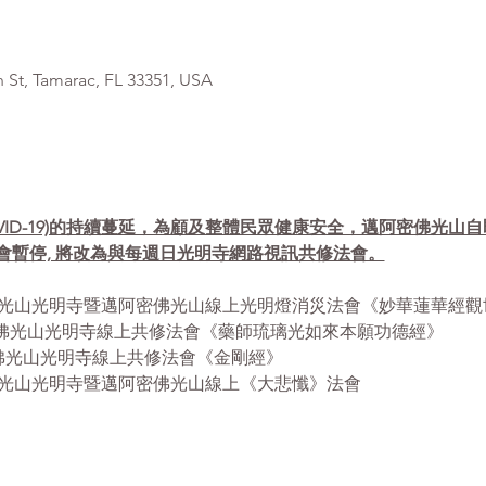
, Tamarac, FL 33351, USA
VID-19)的持續蔓延，為顧及整體民眾健康安全，邁阿密佛光山
會暫停, 將改為與每週日光明寺網路視訊共修法會。
- 12:30pm 佛光山光明寺暨邁阿密佛光山線上光明燈消災法會《妙華蓮
- 12:30pm 佛光山光明寺線上共修法會《藥師琉璃光如來本願功德經》
12:30pm 佛光山光明寺線上共修法會《金剛經》
 1:00pm 佛光山光明寺暨邁阿密佛光山線上《大悲懺》法會