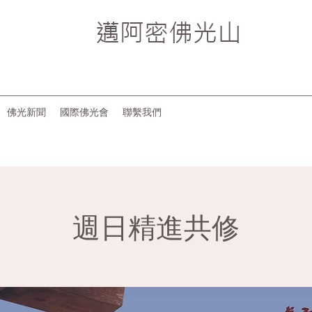
邁阿密
佛光山
佛光新聞
國際佛光會
聯繫我們
週日精進共修