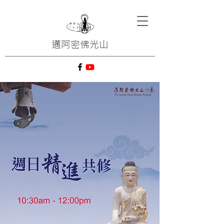
邁阿密
佛光山