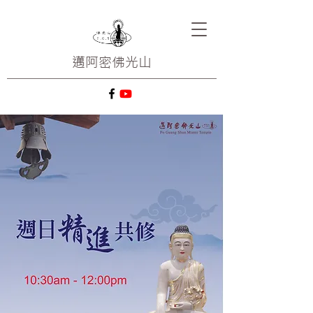
邁阿密
佛光山