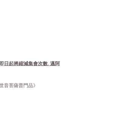
自即日起將縮減集會次數, 邁阿
華經觀世音菩薩普門品》