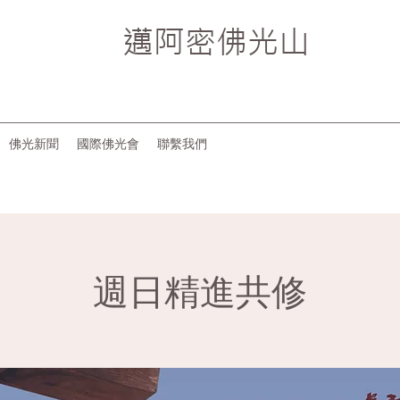
邁阿密
佛光山
佛光新聞
國際佛光會
聯繫我們
週日精進共修