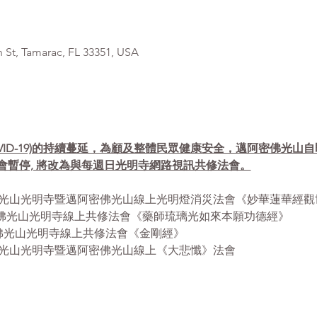
, Tamarac, FL 33351, USA
VID-19)的持續蔓延，為顧及整體民眾健康安全，邁阿密佛光山
會暫停, 將改為與每週日光明寺網路視訊共修法會。
- 12:30pm 佛光山光明寺暨邁阿密佛光山線上光明燈消災法會《妙華蓮
- 12:30pm 佛光山光明寺線上共修法會《藥師琉璃光如來本願功德經》
12:30pm 佛光山光明寺線上共修法會《金剛經》
 1:00pm 佛光山光明寺暨邁阿密佛光山線上《大悲懺》法會