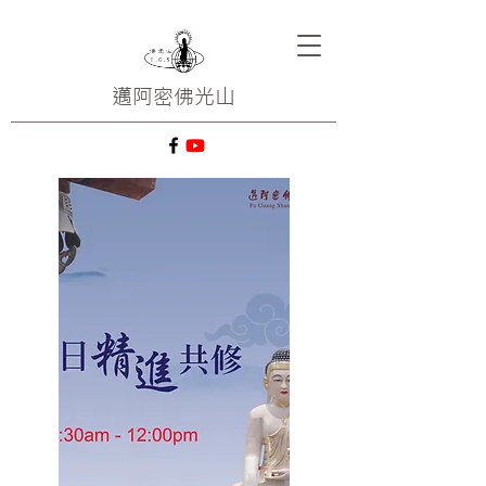
邁阿密
佛光山