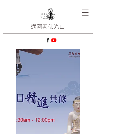
邁阿密
佛光山