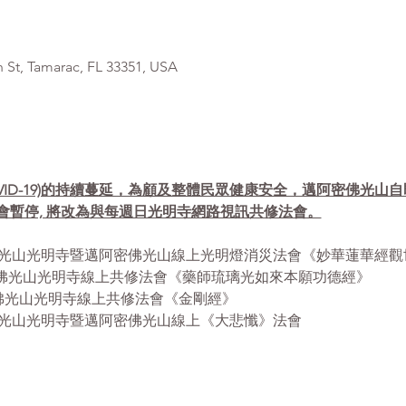
, Tamarac, FL 33351, USA
VID-19)的持續蔓延，為顧及整體民眾健康安全，邁阿密佛光山
會暫停, 將改為與每週日光明寺網路視訊共修法會。
- 12:30pm 佛光山光明寺暨邁阿密佛光山線上光明燈消災法會《妙華蓮
- 12:30pm 佛光山光明寺線上共修法會《藥師琉璃光如來本願功德經》
12:30pm 佛光山光明寺線上共修法會《金剛經》
 1:00pm 佛光山光明寺暨邁阿密佛光山線上《大悲懺》法會