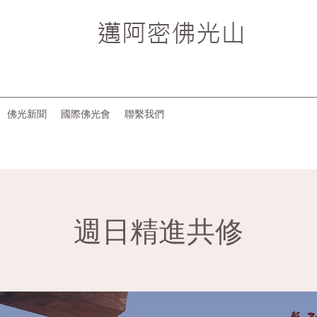
邁阿密
佛光山
佛光新聞
國際佛光會
聯繫我們
週日精進共修