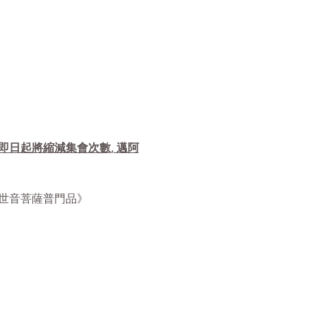
自即日起將縮減集會次數, 邁阿
華經觀世音菩薩普門品》