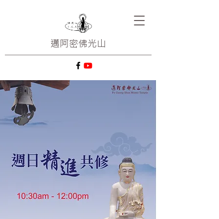
邁阿密
佛光山