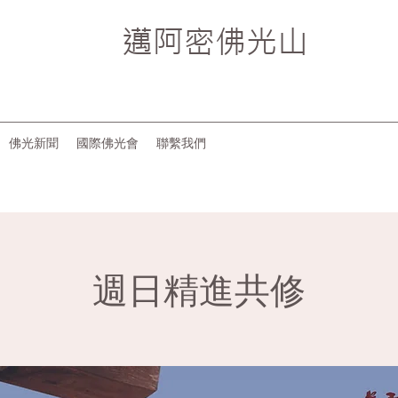
邁阿密
佛光山
佛光新聞
國際佛光會
聯繫我們
週日精進共修