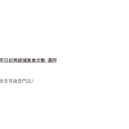
自即日起將縮減集會次數, 邁阿
華經觀世音菩薩普門品》