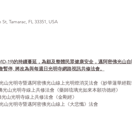
, Tamarac, FL 33351, USA
VID-19)的持續蔓延，為顧及整體民眾健康安全，邁阿密佛光山
會暫停, 將改為與每週日光明寺網路視訊共修法會。
- 12:30pm 佛光山光明寺暨邁阿密佛光山線上光明燈消災法會《妙華蓮
- 12:30pm 佛光山光明寺線上共修法會《藥師琉璃光如來本願功德經》
12:30pm 佛光山光明寺線上共修法會《金剛經》
 1:00pm 佛光山光明寺暨邁阿密佛光山線上《大悲懺》法會