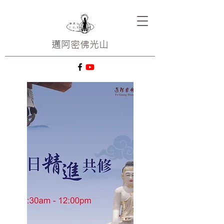
邁阿密
佛光山